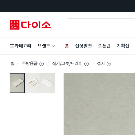
홈
신상발견
오픈런
기획전
카테고리
브랜드
홈
주방용품
식기/그릇/트레이
접시