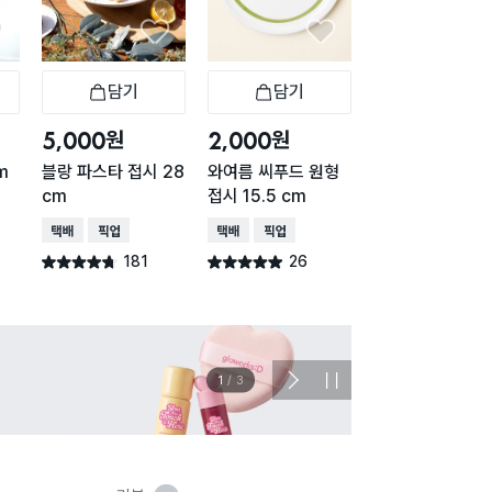
담기
담기
담기
바구니
장바구니
장바구니
장
원
원
원
5,000
2,000
2,000
m
블랑 파스타 접시 28
와여름 씨푸드 원형
소프트 화이트 접
cm
접시 15.5 cm
9 cm
택배배송
매장픽업
택배배송
매장픽업
택배배송
매장픽업
181
26
34
별점 4.7점
별점 4.9점
별점 4.2점
건 작성
건 작성
건 작
이벤트
관심 
2
/
3
다
정
음
지
슬
라
이
드