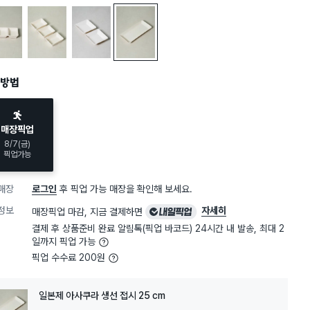
입
3개입
2개입
1개입
방법
매장픽업
8/7(금)
픽업가능
매장
로그인
후 픽업 가능 매장을 확인해 보세요.
내
정보
자세히
매장픽업 마감, 지금 결제하면
일
결제 후 상품준비 완료 알림톡(픽업 바코드) 24시간 내 발송, 최대 2
픽
일까지 픽업 가능
업
픽업 수수료 200원
일본제 아사쿠라 생선 접시 25 cm