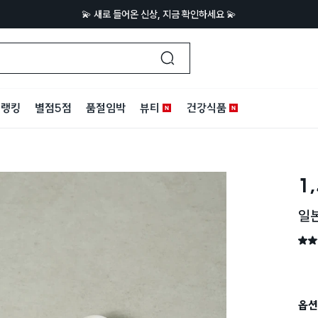
💫 새로 들어온 신상, 지금 확인하세요 💫
랭킹
별점5점
품절임박
뷰티
건강식품
1
일본
별점 
옵션