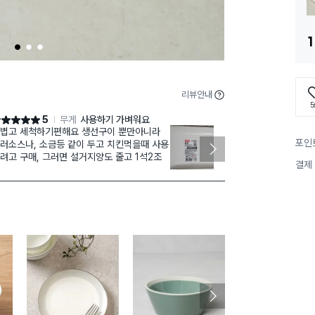
1
1
2
3
리뷰안내
5
5
무게
사용하기 가벼워요
점 5점
별점 5점
볍고 세척하기편해요 생선구이 뿐만아니라
너무너무 추천
포인
러소스나, 소금등 같이 두고 치킨먹을때 사용
때 말리는 동안
려고 구매, 그러면 설거지양도 줄고 1석2조
을 수도 없고.
결제
랑 하는 소재가
놓기 좋아요.