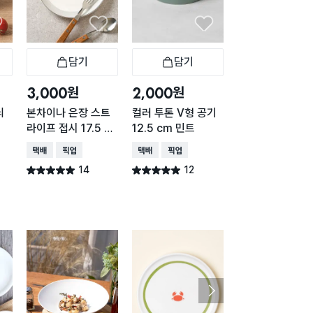
담기
담기
담기
바구니
장바구니
장바구니
장
원
원
원
3,000
2,000
1,000
늬
본차이나 은장 스트
컬러 투톤 V형 공기
심플 화이트 종지
라이프 접시 17.5 c
12.5 cm 민트
cm
m
택배배송
매장픽업
택배배송
매장픽업
택배배송
매장픽업
14
12
12
별점 5.0점
별점 5.0점
별점 5.0점
건 작성
건 작성
건 작