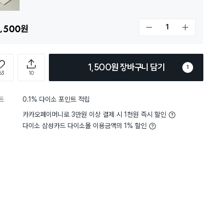
,500
원
개수 감소
개수 증가
1,500원 장바구니 담기
1
63
10
5
무게
사용하기 적당해요
하는 제품입니다. 칼 씻어서 놔둘
트
0.1% 다이소 포인트 적립
 칼집에 넣기 싫고, 수저통에 꽂
전체보기
 이 접시가 사기나 유리처럼 쨍그
카카오페이머니로 3만원 이상 결제 시 1천원 즉시 할인
 아니라 부담없이 칼이나 가위
다이소 삼성카드 다이소몰 이용금액의 1% 할인