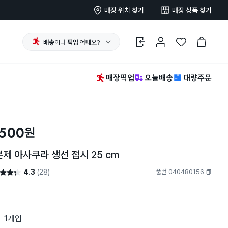
매장 위치 찾기
매장 상품 찾기
배송
이나
픽업
어때요?
로그인
마이페이지
찜 한 상품
장바구니
매장픽업
오늘배송
대량주문
,500
원
제 아사쿠라 생선 접시 25 cm
4.3
(28)
품번 040480156
4.3점
복사하기
1개입