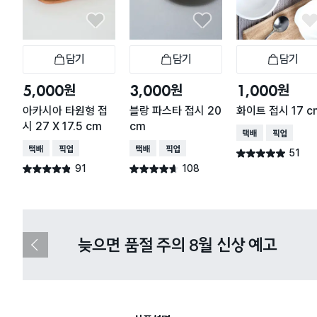
담기
담기
담기
장바구니
장바구니
장
원
원
원
5,000
3,000
1,000
아카시아 타원형 접
블랑 파스타 접시 20
화이트 접시 17 c
시 27 X 17.5 cm
cm
택배배송
매장픽업
택배배송
매장픽업
택배배송
매장픽업
51
별점 4.9점
건 작성
91
108
별점 4.8점
별점 4.6점
건 작성
건 작성
다이소X카카오페이 8월 결제 혜택 
이
전
슬
라
이
드