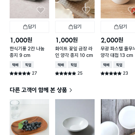
담기
담기
담기
장바구니
장바구니
장
원
원
원
1,000
1,000
2,000
한식기풍 2칸 나눔
화이트 꽃잎 금장 라
무광 파스텔 줄무
종지 9 cm
인 양각 종지 10 cm
양각 대접 13 cm
택배배송
매장픽업
택배배송
매장픽업
택배배송
매장픽업
27
25
23
별점 5.0점
별점 5.0점
별점 5.0점
건 작성
건 작성
건 작성
다른 고객이 함께 본 상품