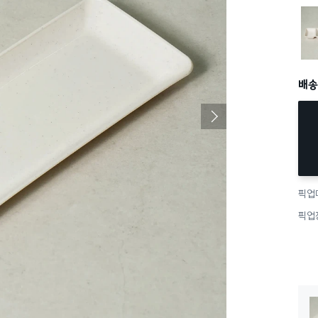
1개
배송
픽업
픽업