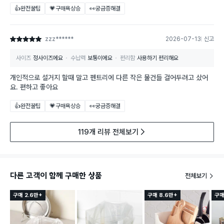
👍완전꿀팁
💗구매욕상승
👀궁금증해결
zzz******
2026-07-13
신고
별점 5점
사이즈
정사이즈에요
수납력
보통이에요
편리함
사용하기 편리해요
개인적으로 설거지 할때 말고 펜트리에 다른 작은 물건들 걸어두려고 샀어
요. 편하고 좋아요
👍완전꿀팁
💗구매욕상승
👀궁금증해결
119개 리뷰 전체보기
다른 고객이 함께 구매한 상품
전체보기
구매 2.6만+
구매 8.6만+
구매