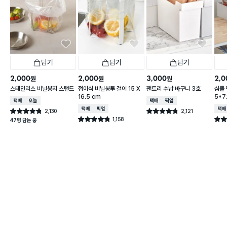
담기
담기
담기
2,000
2,000
3,000
2,0
원
원
원
스테인리스 비닐봉지 스탠드
접이식 비닐봉투 걸이 15 X
팬트리 수납 바구니 3호
심플
16.5 cm
5*7.
택배배송
오늘배송
택배배송
매장픽업
택배배송
매장픽업
택배
2,130
2,121
별점 4.8점
별점 4.8점
건 작성
건 작성
1,158
별점 4.8점
별점 
47명 담는 중
건 작성