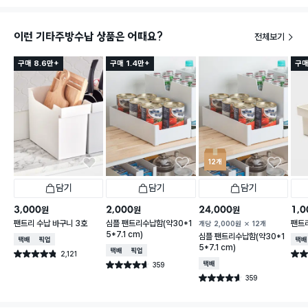
이런 기타주방수납 상품은 어때요?
전체보기
구매 8.6만+
구매 1.4만+
구매
12개
담기
담기
담기
3,000
2,000
24,000
1,0
원
원
원
팬트리 수납 바구니 3호
심플 팬트리수납함(약30*1
팬트리
개당
2,000
원
12개
5*7.1 cm)
심플 팬트리수납함(약30*1
택배배송
매장픽업
택배
5*7.1 cm)
택배배송
매장픽업
2,121
별점 4.8점
별점 
건 작성
359
택배배송
별점 4.6점
건 작성
359
별점 4.6점
건 작성