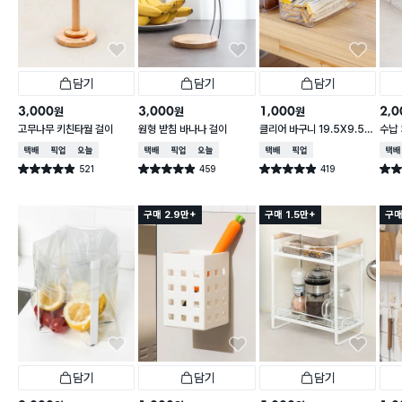
담기
담기
담기
3,000
3,000
1,000
2,0
원
원
원
고무나무 키친타월 걸이
원형 받침 바나나 걸이
클리어 바구니 19.5X9.5X
수납 
6.2cm
택배배송
매장픽업
오늘배송
택배배송
매장픽업
오늘배송
택배배송
매장픽업
택배
521
459
419
별점 4.9점
별점 4.9점
별점 4.9점
별점 
건 작성
건 작성
건 작성
구매 2.9만+
구매 1.5만+
구매
담기
담기
담기