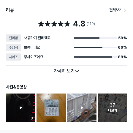
리뷰
전체보기
4.8
별점 4.8점
(119)
사용하기 편리해요
59%
편리함
보통이에요
66%
수납력
정사이즈에요
88%
사이즈
자세히 보기
사진&동영상
37
고객 리뷰 
더보기
리뷰 이미지 등록 개수
2