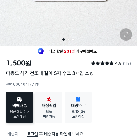
확대 보기
1
2
3
최근 한달
231명
이
구매했어요
30대 여성
이 가장 많이
구매했어요
1,500
원
4.8
(119)
최근 한달
231명
이
구매했어요
별점 4.8점
30대 여성
이 가장 많이
구매했어요
다용도 식기 건조대 걸이 S자 후크 3개입 소형
품번 000404177
복사하기
택배배송
매장픽업
대량주문
평균 3일 이내
오늘
8/18(화)
도착예정
픽업가능
도착예정
배송지
로그인
후 배송지를 확인해 보세요.