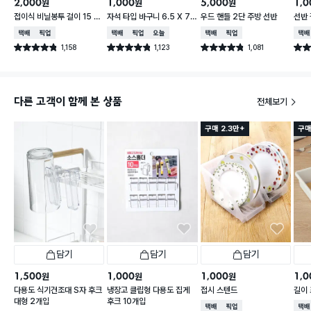
2,000
1,000
5,000
1,0
원
원
원
접이식 비닐봉투 걸이 15 X
자석 타입 바구니 6.5 X 7.
우드 핸들 2단 주방 선반
선반 
16.5 cm
5 X 10 cm
택배배송
매장픽업
택배배송
매장픽업
오늘배송
택배배송
매장픽업
택배
1,158
1,123
1,081
별점 4.8점
별점 4.8점
별점 4.8점
별점 
건 작성
건 작성
건 작성
다른 고객이 함께 본 상품
전체보기
구매 2.3만+
구매
담기
담기
담기
1,500
1,000
1,000
1,0
원
원
원
다용도 식기건조대 S자 후크
냉장고 클립형 다용도 집게
접시 스텐드
길이 
대형 2개입
후크 10개입
택배배송
매장픽업
택배