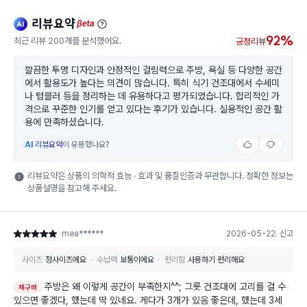
리뷰요약
ai
beta
92%
최근 리뷰 200개를 분석했어요.
긍정리뷰
깔끔한 투명 디자인과 안정적인 걸림력으로 주방, 욕실 등 다양한 공간
에서 활용도가 높다는 의견이 많습니다. 특히 식기 건조대에서 수세미
나 텀블러 등을 정리하는 데 유용하다고 평가되었습니다. 합리적인 가
격으로 꾸준한 인기를 얻고 있다는 후기가 있습니다. 실용적인 공간 활
용에 만족하셨습니다.
AI
리뷰요약
이 유용했나요?
리뷰요약은 상품의 의학적 효능 · 효과 및 품질인증과 무관합니다. 정확한 정보는
상품설명을 참고해 주세요.
mea******
2026-05-22
신고
별점 5점
사이즈
정사이즈에요
수납력
보통이에요
편리함
사용하기 편리해요
주방은 왜 이렇게 공간이 부족한지^^; 그릇 건조대에 고리를 걸 수
재구매
있으면 좋겠다, 했는데 딱 있네요. 게다가 3개가 있음 좋은데, 했는데 3세