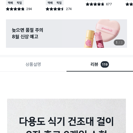
택배배송
매장픽업
택배배송
매장픽업
677
별점 4.7점
별점 
건 작성
294
274
별점 4.8점
별점 4.5점
건 작성
건 작성
늦으면 품절 주의
8월 신상 예고
1
3
상품설명
리뷰
119