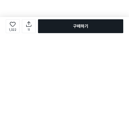
구매하기
1,322
11
로그인
온라인 다이소몰 1599-2211
온라인 다이소몰
다이소 매장 1522-4400
다이소 매장
평일 09:00 ~ 18:00
평일 09:00 ~ 18:00
주문조회
매장 상품 찾기
취소/교환/반품 신청
매장 위치 찾기
공지사항
1:1 문의
FAQ
고객센터
1:1 문의
제휴문의
앱 장애/신고