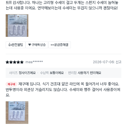
트!!! 감사합니다. 하나는 고리형 수세미 걸고 두개는 스펀지 수세미 눕혀놓
는데 사용중 이에요. 연약해보이는데 수세미는 무겁지 않으니까 괜찮아요!
👍완전꿀팁
💗구매욕상승
👀궁금증해결
mea******
2026-07-06
신고
별점 5점
사이즈
정사이즈에요
수납력
보통이에요
편리함
사용하기 편리해요
재구매 입니다. 식기 건조대 얇은 라인에 쏙 들어가서 너무 좋아요.
재구매
반투명이라 외관상 거슬리지도 않습니다. 수세미와 행주 걸어서 사용중이에
요.