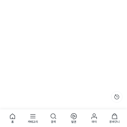
최근 본 
홈
카테고리
검색
발견
마이
장바구니