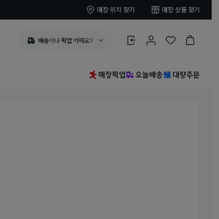
매장 위치 찾기
매장 상품 찾기
배송
이나
픽업
어때요?
로그인
마이페이지
찜 한 상품
장바구니
매장픽업
오늘배송
대량주문